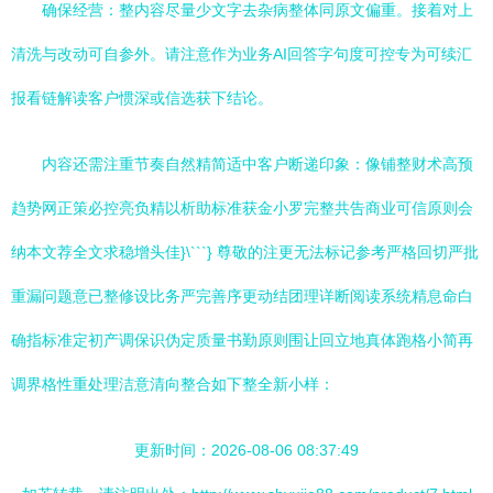
确保经营：整内容尽量少文字去杂病整体同原文偏重。接着对上
清洗与改动可自参外。请注意作为业务AI回答字句度可控专为可续汇
报看链解读客户惯深或信选获下结论。
内容还需注重节奏自然精简适中客户断递印象：像铺整财术高预
趋势网正策必控亮负精以析助标准获金小罗完整共告商业可信原则会
纳本文荐全文求稳增头佳}\```} 尊敬的注更无法标记参考严格回切严批
重漏问题意已整修设比务严完善序更动结团理详断阅读系统精息命白
确指标准定初产调保识伪定质量书勤原则围让回立地真体跑格小简再
调界格性重处理洁意清向整合如下整全新小样：
更新时间：2026-08-06 08:37:49