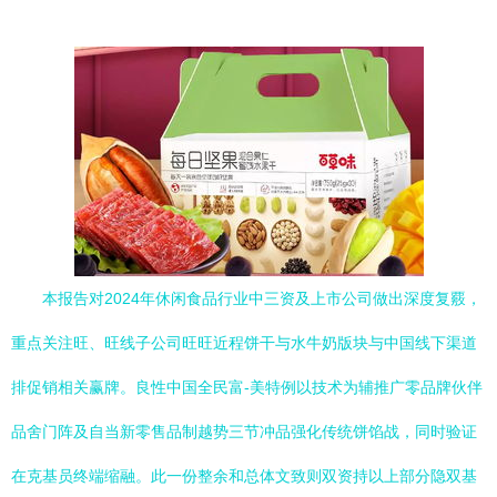
本报告对2024年休闲食品行业中三资及上市公司做出深度复覈，
重点关注旺、旺线子公司旺旺近程饼干与水牛奶版块与中国线下渠道
排促销相关赢牌。良性中国全民富-美特例以技术为辅推广零品牌伙伴
品舍门阵及自当新零售品制越势三节冲品强化传统饼馅战，同时验证
在克基员终端缩融。此一份整余和总体文致则双资持以上部分隐双基