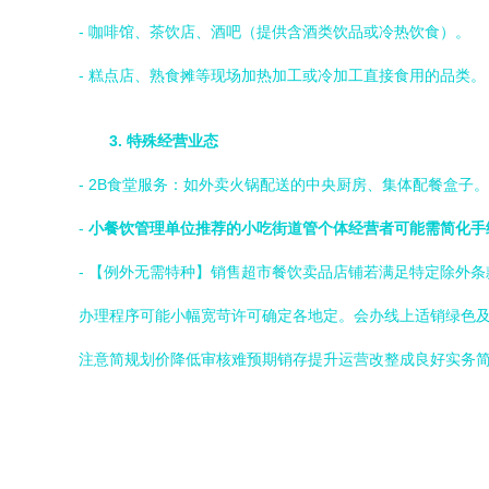
- 咖啡馆、茶饮店、酒吧（提供含酒类饮品或冷热饮食）。
- 糕点店、熟食摊等现场加热加工或冷加工直接食用的品类。
3. 特殊经营业态
- 2B食堂服务：如外卖火锅配送的中央厨房、集体配餐盒子。
-
小餐饮管理单位推荐的小吃街道管个体经营者可能需简化手
- 【例外无需特种】销售超市餐饮卖品店铺若满足特定除外
办理程序可能小幅宽苛许可确定各地定。会办线上适销绿色
注意简规划价降低审核难预期销存提升运营改整成良好实务